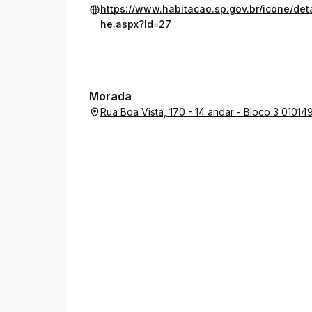
https://www.habitacao.sp.gov.br/icone/det
he.aspx?Id=27
Morada
Rua Boa Vista, 170 - 14 andar - Bloco 3 0101